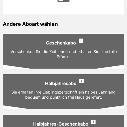
Andere Aboart wählen
i
Geschenkabo
Verschenken Sie die Zeitschrift und erhalten Sie eine tolle
Prämie.
i
Halbjahresabo
Ausgaben:
6 Hefte für je z.Zt. 8,65 EUR
Sie erhalten Ihre Lieblingszeitschrift ein halbes Jahr lang
Laufzeit:
bequem und pünktlich frei Haus geliefert.
12 Monate
51,90 EUR
Preis
inkl. gesetzl. MwSt. & Versand
i
Halbjahres-Geschenkabo