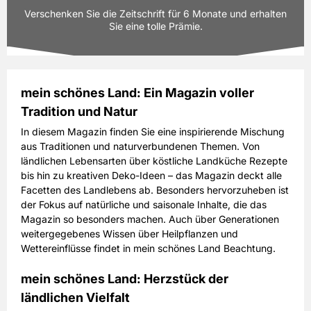
Prämie auswählen
Ausgaben:
3 Hefte für je z.Zt. 8,65 EUR
Verschenken Sie die Zeitschrift für 6 Monate und erhalten
Laufzeit:
6 Monate
Sie eine tolle Prämie.
25,95 EUR
Preis
inkl. gesetzl. MwSt. & Versand
mein schönes Land: Ein Magazin voller
Prämie auswählen
Tradition und Natur
Ausgaben:
3 Hefte für je z.Zt. 8,65 EUR
Laufzeit:
6 Monate
In diesem Magazin finden Sie eine inspirierende Mischung
aus Traditionen und naturverbundenen Themen. Von
25,95 EUR
Preis
ländlichen Lebensarten über köstliche Landküche Rezepte
inkl. gesetzl. MwSt. & Versand
bis hin zu kreativen Deko-Ideen – das Magazin deckt alle
Facetten des Landlebens ab. Besonders hervorzuheben ist
Prämie auswählen
der Fokus auf natürliche und saisonale Inhalte, die das
Magazin so besonders machen. Auch über Generationen
weitergegebenes Wissen über Heilpflanzen und
Wettereinflüsse findet in mein schönes Land Beachtung.
mein schönes Land: Herzstück der
ländlichen Vielfalt