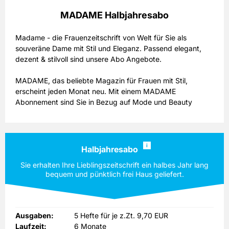
MADAME Halbjahresabo
Madame - die Frauenzeitschrift von Welt für Sie als
souveräne Dame mit Stil und Eleganz. Passend elegant,
dezent & stilvoll sind unsere Abo Angebote.
MADAME, das beliebte Magazin für Frauen mit Stil,
erscheint jeden Monat neu. Mit einem MADAME
Abonnement sind Sie in Bezug auf Mode und Beauty
immer auf dem Laufenden und wissen, was angesagt ist.
Die Zeitschrift, die auch im Miniabo oder Halbjahresabo
erhältlich ist, stellt Ihnen in jeder Ausgabe die neuesten
Fashion-Trends vor. Die außergewöhnlichen Fotostrecken
i
Halbjahresabo
werden Sie begeistern und zu eigenen Outfits inspirieren.
Sie erhalten Ihre Lieblingszeitschrift ein halbes Jahr lang
Auch Accessoires und Kosmetik kommen in der Zeitschrift
bequem und pünktlich frei Haus geliefert.
MADAME nicht zu kurz – schließlich wird erst durch sie ein
Look perfekt. Wenn Sie sich für ein MADAME Abonnement
entscheiden, können Sie sich auch über eine Vielzahl an
interessanten Informationen und praktischen Tipps aus
Ausgaben:
5 Hefte für je z.Zt. 9,70 EUR
den Bereichen Beziehung, Partnerschaft und Psychologie
Laufzeit:
6 Monate