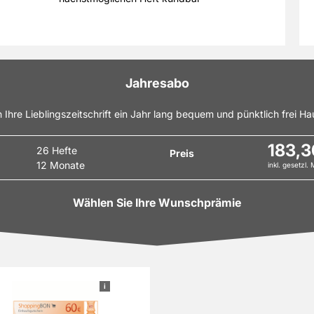
Jahresabo
n Ihre Lieblingszeitschrift ein Jahr lang bequem und pünktlich frei Hau
183,3
26 Hefte
Preis
12 Monate
inkl. gesetzl.
Wählen Sie Ihre Wunschprämie
i
60 € ShoppingBON
Österreich