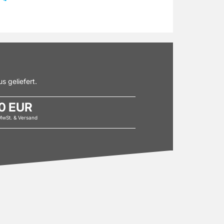
s geliefert.
0 EUR
 MwSt. & Versand