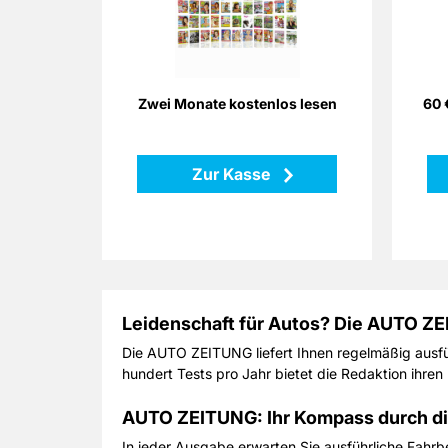
Ihre Abolaufzeit um zwei Monate -
bei gleichbleibendem Preis!
Un
Sie
Zurück
Zwei Monate kostenlos lesen
60 
Ein
Ode
kompl
Zur Kasse
Wüns
uns
üb
Leidenschaft für Autos? Die AUTO ZE
Die AUTO ZEITUNG liefert Ihnen regelmäßig ausfü
hundert Tests pro Jahr bietet die Redaktion ihre
AUTO ZEITUNG: Ihr Kompass durch di
In jeder Ausgabe erwarten Sie ausführliche Fahrbe