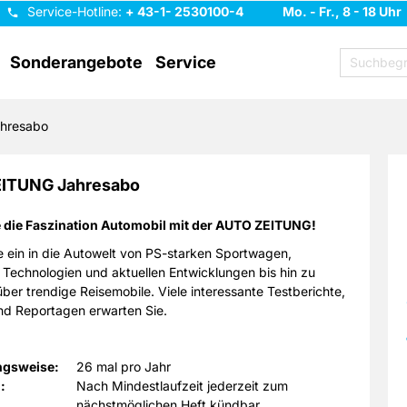
Service-Hotline:
+ 43-1- 2530100-4
Mo. - Fr., 8 - 18 Uhr
Sonderangebote
Service
hresabo
ITUNG Jahresabo
e die Faszination Automobil mit der AUTO ZEITUNG!
 ein in die Autowelt von PS-starken Sportwagen,
 Technologien und aktuellen Entwicklungen bis hin zu
ber trendige Reisemobile. Viele interessante Testberichte,
nd Reportagen erwarten Sie.
ngsweise:
26 mal pro Jahr
:
Nach Mindestlaufzeit jederzeit zum
nächstmöglichen Heft kündbar