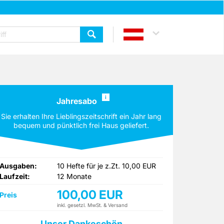
i
Jahresabo
Sie erhalten Ihre Lieblingszeitschrift ein Jahr lang
bequem und pünktlich frei Haus geliefert.
Ausgaben:
10 Hefte für je z.Zt. 10,00 EUR
Laufzeit:
12 Monate
100,00 EUR
Preis
inkl. gesetzl. MwSt. & Versand
Unser Dankeschön