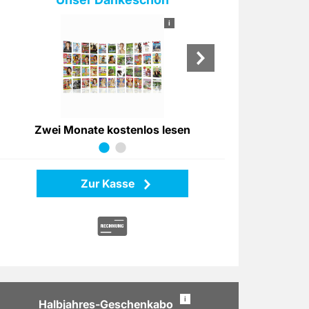
i
Zwei Monate kostenlos lesen
35 € Sho
Zur Kasse
i
Halbjahres-Geschenkabo