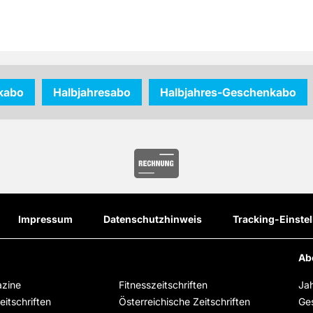
kabo
Halbjahresabo
Halbjahres-Geschenkabo
Impressum
Datenschutzhinweis
Tracking-Einste
Ab
zine
Fitnesszeitschriften
Ja
itschriften
Österreichische Zeitschriften
Ge