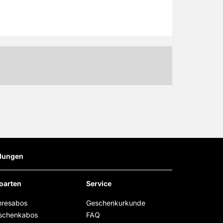
llungen
oarten
Service
hresabos
Geschenkurkunde
schenkabos
FAQ