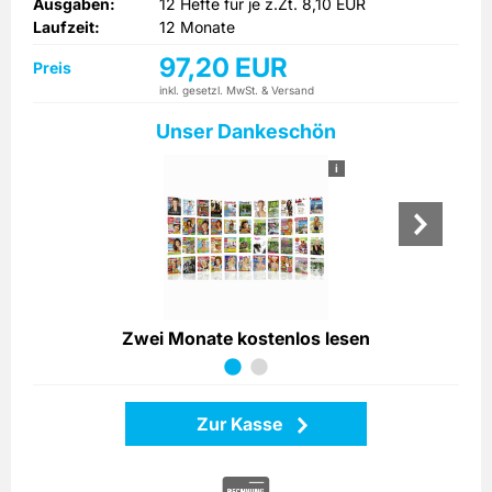
gehören auch die Vorstellung von Musterhäusern und
Ausgaben:
12 Hefte für je z.Zt. 8,10 EUR
Musterwohnungen sowie Gartentipps zum Inhalt.
Laufzeit:
12 Monate
Entscheiden Sie sich doch gleich jetzt für ein SCHÖNER
97,20 EUR
Preis
WOHNEN Abonnement, dann versäumen Sie keine
inkl. gesetzl. MwSt. & Versand
Ausgabe mehr.
Unser Dankeschön
i
Zwei Monate kostenlos lesen
Zur Kasse