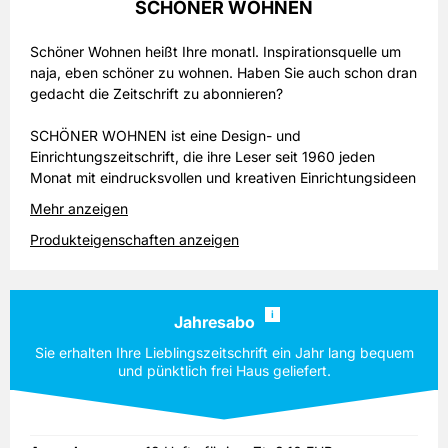
SCHÖNER WOHNEN
Schöner Wohnen heißt Ihre monatl. Inspirationsquelle um
naja, eben schöner zu wohnen. Haben Sie auch schon dran
gedacht die Zeitschrift zu abonnieren?
SCHÖNER WOHNEN ist eine Design- und
Einrichtungszeitschrift, die ihre Leser seit 1960 jeden
Monat mit eindrucksvollen und kreativen Einrichtungsideen
erfreut. Beziehen Sie die SCHÖNER WOHNEN im
Mehr anzeigen
Abonnement, so sind Sie stets auf dem Laufenden über die
Produkteigenschaften anzeigen
neuesten Trends im Möbeldesign und in der
Wohnungsgestaltung. Möchten Sie die Zeitschrift erst
einmal kennenlernen, so haben Sie mit dem Miniabo oder
dem Halbjahresabo die Möglichkeit dazu. SCHÖNER
i
Jahresabo
WOHNEN präsentiert in farbigen Hochglanzfotos die
gelungene Kombination von Möbeln, Wohnaccessoires und
Sie erhalten Ihre Lieblingszeitschrift ein Jahr lang bequem
Wandgestaltungen. Dabei listet die Zeitschrift die
und pünktlich frei Haus geliefert.
Bezugsadressen der vorgestellten Möbel und Accessoires
auf, sodass Sie Ihre Wohnungseinrichtung an den
Vorschlägen der Zeitschrift orientieren können. Regelmäßig