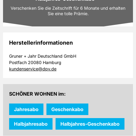
Prämie auswählen
Ausgaben:
6 Hefte für je z.Zt. 8,10 EUR
Verschenken Sie die Zeitschrift für 6 Monate und erhalten
Laufzeit:
6 Monate
Sie eine tolle Prämie.
48,60 EUR
Preis
inkl. gesetzl. MwSt. & Versand
Herstellerinformationen
Prämie auswählen
Ausgaben:
6 Hefte für je z.Zt. 8,10 EUR
Gruner + Jahr Deutschland GmbH
Laufzeit:
6 Monate
Postfach 20080 Hamburg
48,60 EUR
Preis
kundenservice@dpv.de
inkl. gesetzl. MwSt. & Versand
Prämie auswählen
SCHÖNER WOHNEN im:
Jahresabo
Geschenkabo
Halbjahresabo
Halbjahres-Geschenkabo