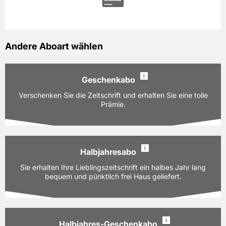
Andere Aboart wählen
i
Geschenkabo
Verschenken Sie die Zeitschrift und erhalten Sie eine tolle
Prämie.
i
Halbjahresabo
Ausgaben:
12 Hefte für je z.Zt. 8,10 EUR
Sie erhalten Ihre Lieblingszeitschrift ein halbes Jahr lang
Laufzeit:
bequem und pünktlich frei Haus geliefert.
12 Monate
97,20 EUR
Preis
inkl. gesetzl. MwSt. & Versand
i
Halbjahres-Geschenkabo