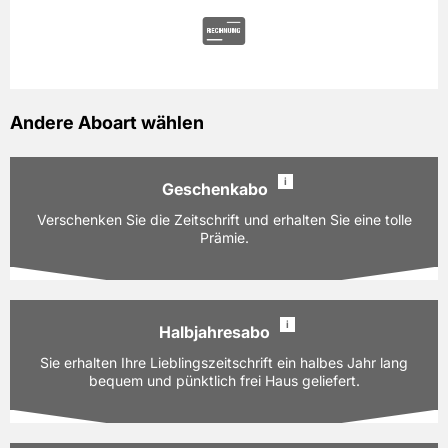
Andere Aboart wählen
i
Geschenkabo
Verschenken Sie die Zeitschrift und erhalten Sie eine tolle
Prämie.
i
Halbjahresabo
Ausgaben:
12 Hefte für je z.Zt. 13,40 EUR
Sie erhalten Ihre Lieblingszeitschrift ein halbes Jahr lang
Laufzeit:
bequem und pünktlich frei Haus geliefert.
12 Monate
160,80 EUR
Preis
inkl. gesetzl. MwSt. & Versand