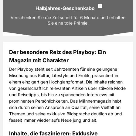
i
Halbjahres-Geschenkabo
Prämie auswählen
Ausgaben:
6 Hefte für je z.Zt. 13,40 EUR
Verschenken Sie die Zeitschrift für 6 Monate und erhalten
Laufzeit:
6 Monate
Sie eine tolle Prämie.
80,40 EUR
Preis
inkl. gesetzl. MwSt. & Versand
Der besondere Reiz des Playboy: Ein
Prämie auswählen
Magazin mit Charakter
Ausgaben:
6 Hefte für je z.Zt. 13,40 EUR
Laufzeit:
6 Monate
Der Playboy steht seit Jahrzehnten für eine gelungene
Mischung aus Kultur, Lifestyle und Erotik, präsentiert in
80,40 EUR
Preis
einem einzigartigen Hochglanzformat. Die Inhalte reichen
inkl. gesetzl. MwSt. & Versand
von gesellschaftlich relevanten Artikeln über stilvolle Mode
und Reisetipps, bis hin zu spannenden Interviews mit
Prämie auswählen
prominenten Persönlichkeiten. Das Männermagazin hebt
sich durch seinen Anspruch an Qualität, seine Vielfalt an
Themen und seine exklusive Bildsprache deutlich ab und
fesselt immer wieder aufs Neue jung und alt.
Inhalte, die faszinieren: Exklusive